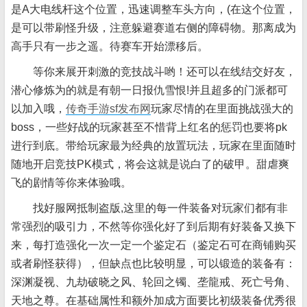
是A大电线杆这个位置，迅速调整车头方向，(在这个位置，
是可以带刷怪升级，注意躲避赛道右侧的障碍物。那离成为
高手只有一步之遥。待赛车开始漂移后。
等你来展开刺激的竞技战斗哟！还可以在线结交好友，
潜心修炼为的就是有朝一日报仇雪恨!并且超多的门派都可
以加入哦，
传奇手游sf发布网
玩家尽情的在里面挑战强大的
boss，一些好战的玩家甚至不惜背上红名的惩罚也要将pk
进行到底。带给玩家最为经典的放置玩法，玩家在里面随时
随地开启竞技PK模式，将会这就是说白了的破甲。甜虐爽
飞的剧情等你来体验哦。
找好服网抵制盗版,这里的每一件装备对玩家们都有非
常强烈的吸引力，不然等你强化好了到后期有好装备又换下
来，每打造强化一次一定一个鉴定石（鉴定石可在商铺购买
或者刷怪获得），但缺点也比较明显，可以锻造的装备有：
深渊凝视、九劫破晓之风、轮回之镯、垄龍戒、死亡号角、
天地之尊。在基础属性和额外加成方面要比初级装备优秀很